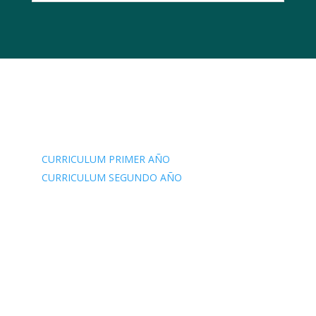
Contenido curricular
CURRICULUM PRIMER AÑO
CURRICULUM SEGUNDO AÑO
Psicoterapia basada en Mindfulness y Auto-
Sanación
Retiros de Fin de Semana
1. Retiro abierto sobre los fundamentos de la
Psicología Budista y la practica: entrando en el vehículo
individual de la interiorización, mindfulness y
aceptación