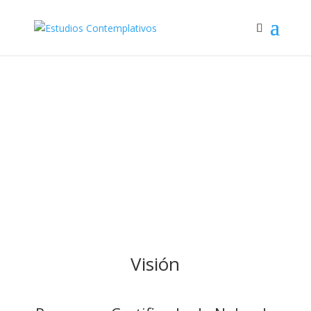
Certificado de Nalanda
en Psicoterapia
Contemplativa
Masters y postgrados
Visión