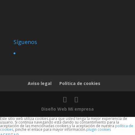
Síguenos
Aviso legal
Política de cookies
Diseño Web Mi empresa
Este sitio web utiliza cookies para que usted tenga la mejor experiencia de
usuario. Si continúa navegando está dando su consentimiento para la
aceptación de las mencionadas cookies y la aceptación de nuestra
política de
cookies
, pinche el enlace para mayor información.
plugin cookies
ACEPTAR