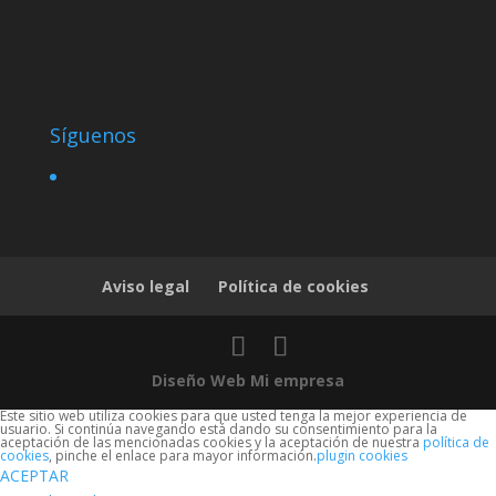
Síguenos
Aviso legal
Política de cookies
Diseño Web Mi empresa
Este sitio web utiliza cookies para que usted tenga la mejor experiencia de
usuario. Si continúa navegando está dando su consentimiento para la
aceptación de las mencionadas cookies y la aceptación de nuestra
política de
cookies
, pinche el enlace para mayor información.
plugin cookies
ACEPTAR