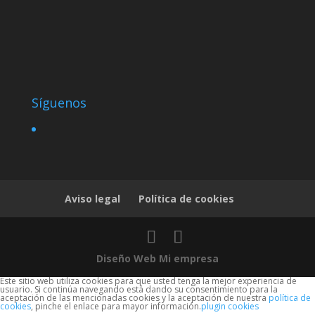
Síguenos
Aviso legal
Política de cookies
Diseño Web Mi empresa
Este sitio web utiliza cookies para que usted tenga la mejor experiencia de
usuario. Si continúa navegando está dando su consentimiento para la
aceptación de las mencionadas cookies y la aceptación de nuestra
política de
cookies
, pinche el enlace para mayor información.
plugin cookies