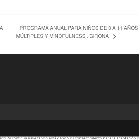
PROGRAMA ANUAL PARA NIÑOS DE 3 A 11 AÑOS 
A
MÚLTIPLES Y MINDFULNESS . GIRONA
suario. Si continúa navegando está dando su consentimiento para la aceptación