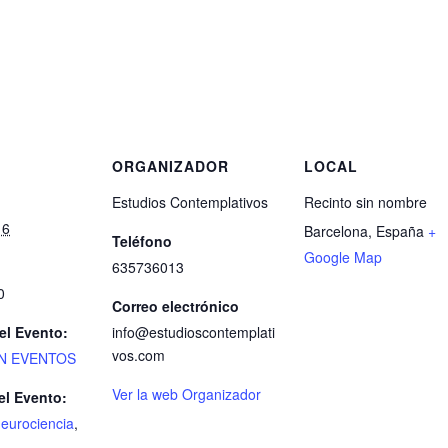
S
ORGANIZADOR
LOCAL
Estudios Contemplativos
Recinto sin nombre
16
Barcelona
,
España
+
Teléfono
Google Map
635736013
0
Correo electrónico
el Evento:
info@estudioscontemplati
vos.com
N EVENTOS
Ver la web Organizador
el Evento:
neurociencia
,