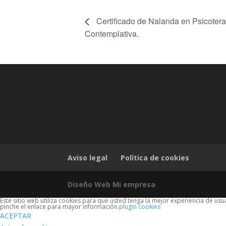
Certificado de Nalanda en Psicotera
Contemplativa.
Aviso legal
Política de cookies
Diseño Web Mi empresa
Este sitio web utiliza cookies para que usted tenga la mejor experiencia de u
pinche el enlace para mayor información.
plugin cookies
ACEPTAR