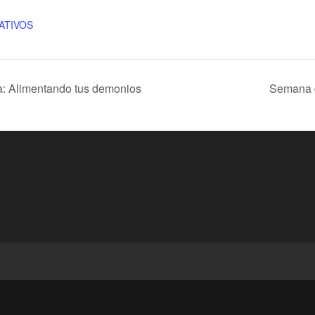
ATIVOS
a: Alimentando tus demonios
Semana d