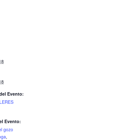
S
18
18
del Evento:
LERES
el Evento:
el gozo
oga
,