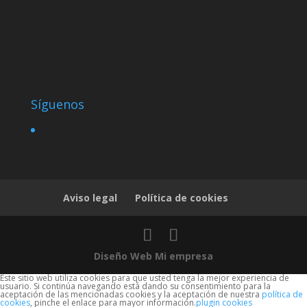
Síguenos
Aviso legal
Política de cookies
Diseño Web Mi empresa
Este sitio web utiliza cookies para que usted tenga la mejor experiencia de
usuario. Si continúa navegando está dando su consentimiento para la
aceptación de las mencionadas cookies y la aceptación de nuestra
política de
cookies
, pinche el enlace para mayor información.
plugin cookies