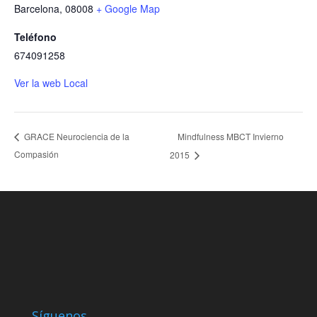
Barcelona
,
08008
+ Google Map
Teléfono
674091258
Ver la web Local
Mindfulness MBCT Invierno
GRACE Neurociencia de la
Compasión
2015
Síguenos