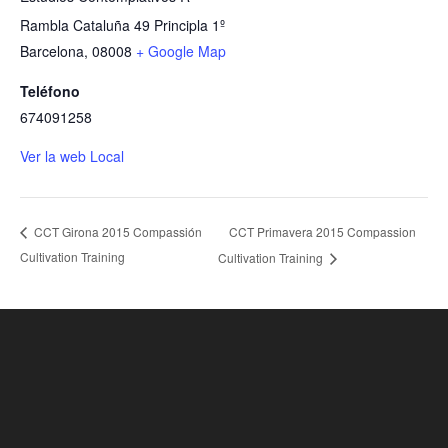
Rambla Cataluña 49 Principla 1º
Barcelona
,
08008
+ Google Map
Teléfono
674091258
Ver la web Local
CCT Primavera 2015 Compassion
CCT Girona 2015 Compassión
Cultivation Training
Cultivation Training