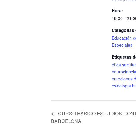
Hora:
19:00 - 21:0
Categorías 
Educación c
Especiales
Etiquetas d
ética secular
neurocienci
emociones di
psicologia b
CURSO BÁSICO ESTUDIOS CON
BARCELONA