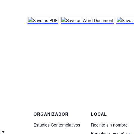
S
ORGANIZADOR
LOCAL
Estudios Contemplativos
Recinto sin nombre
017
Barcelona
,
España
+