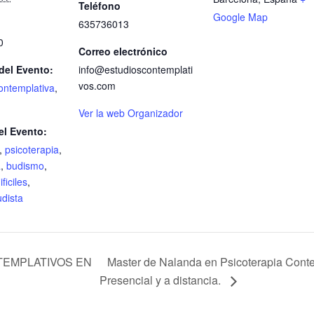
Teléfono
Google Map
635736013
0
Correo electrónico
del Evento:
info@estudioscontemplati
vos.com
ontemplativa
,
Ver la web Organizador
el Evento:
,
psicoterapia
,
a
,
budismo
,
ficiles
,
udista
Master de Nalanda en Psicoterapia Conte
TEMPLATIVOS EN
Presencial y a distancia.