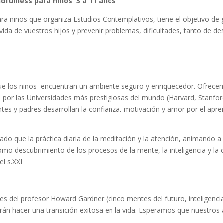
indfulness para niños 3 a 11 años
ra niños que organiza Estudios Contemplativos, tiene el objetivo de g
vida de vuestros hijos y prevenir problemas, dificultades, tanto de 
a
ue los niños encuentran un ambiente seguro y enriquecedor. Ofrece
o por las Universidades más prestigiosas del mundo (Harvard, Stanford 
ntes y padres desarrollan la confianza, motivación y amor por el apr
o que la práctica diaria de la meditación y la atención, animando a l
o descubrimiento de los procesos de la mente, la inteligencia y la 
l s.XXI
es del profesor Howard Gardner (cinco mentes del futuro, inteligencias
irán hacer una transición exitosa en la vida. Esperamos que nuestro