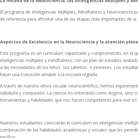
La mirada de la Neurociencia, las Inteligencias Múltiples y M
El programa de Inteligencias Múltiples, Mindfulness y Neurociencia pa
de referencia para afrontar una de las etapas más importantes de la 
Aspectos de Excelencia en la Neurociencia y la atención plen
Este programa es un curriculum capacitado y comprometido, en el q
inteligencias múltiples y mindfulness; con un plan de estudios avalad
a las necesidades de los niños sus talentos e
i
ntereses. Los estudia
hacer una transición amable a la escuela reglada.
A través de nuestro ethos secular neurocientifico, hemos experimentad
sabiduría y compasión. La ciencia no entendida como dogma, sino com
herramientas y habilidades que nos hacen competentes para vivir en e
Nuestros estudiantes conocerán el curriculum en inteligencias múltipl
combinación de las habilidades académicas y sociales que les permit
pacífico.