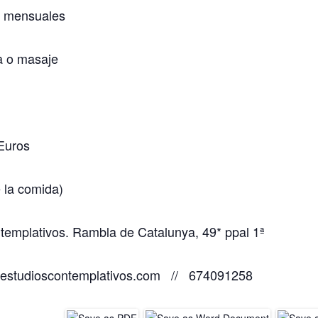
s mensuales
 o masaje
 Euros
e la comida)
ntemplativos. Rambla de Catalunya, 49* ppal 1ª
o@estudioscontemplativos.com // 674091258