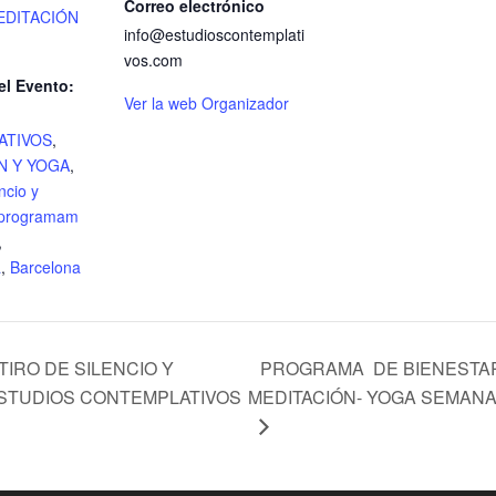
Correo electrónico
EDITACIÓN
info@estudioscontemplati
vos.com
el Evento:
Ver la web Organizador
ATIVOS
,
N Y YOGA
,
encio y
programam
,
a
,
Barcelona
PROGRAMA DE BIENESTAR 
IRO DE SILENCIO Y
ESTUDIOS CONTEMPLATIVOS
MEDITACIÓN- YOGA SEMAN