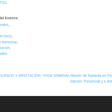
TOS
,
del Evento:
nales
,
ATIVOS
,
 bienestar
,
tacion
,
uales
SILENCIO Y MEDITACIÓN- YOGA SEMANAL
Master de Nalanda en Psi
Edición. Presencial y a dis