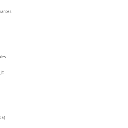
iantes.
les
je
da)