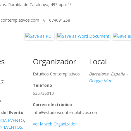
vos. Rambla de Catalunya, 49* ppal 1ª
ioscontemplativos.com // 674091258
es
Organizador
Local
Estudios Contemplativos
Barcelona
,
España
+
Google Map
17
Teléfono
635736013
0
Correo electrónico
 del Evento:
info@estudioscontemplativos.com
CIA EVENTO
,
Ver la web Organizador
N EVENTOS
,