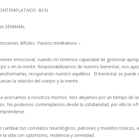
CONTEMPLATIVOS- BCN
OGA SEMANAL
ociones difíciles- Paseos meditativos –
nente emocional, cuando no tenemos capacidad de gestionar apropia
rpo o en la mente. Responsabilizarnos de nuestro bienestar, nos ayu
sformarlas, recuperando nuestro equilibrio. El bienestar se puede cul
evan la relación del cuerpo y la mente.
ara acercarnos a nosotros mismos. Nos alejamos por un tiempo de las
os. No podemos contemplarnos desde la cotidianidad, por ello te of
omprenderse.
 cambiar tus correlatos neurológicos, patrones y modelos tóxicos, a
 la vida con optimismo, resiliencia y serenidad.