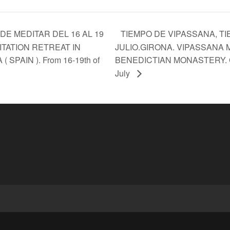
TIEMPO DE VIPASSANA, TI
DE MEDITAR DEL 16 AL 19
ITATION RETREAT IN
JULIO.GIRONA. VIPASSANA 
PAIN ). From 16-19th of
BENEDICTIAN MONASTERY. GIR
July