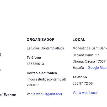
S
ORGANIZADOR
LOCAL
Estudios Contemplativos
Monestir de Sant Dani
5
C/ Sant Daniel 57
Teléfono
Girona
,
Girona
17007
635736013
España
+ Google Map
0
Correo electrónico
Teléfono
info@estudioscontemplati
638 97 72 56
vos.com
Ver la web Local
Ver la web Organizador
el Evento: