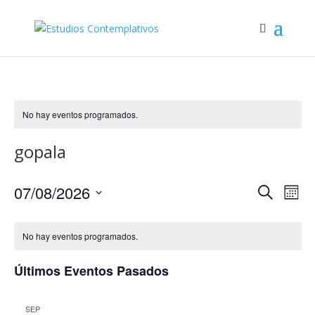
No hay eventos programados.
gopala
Navega
Na
07/08/2026
Buscar
Mes
de
de
Seleccionar
vis
búsqu
fecha.
de
No hay eventos programados.
y
Eve
vistas
Últimos Eventos Pasados
de
Evento
SEP