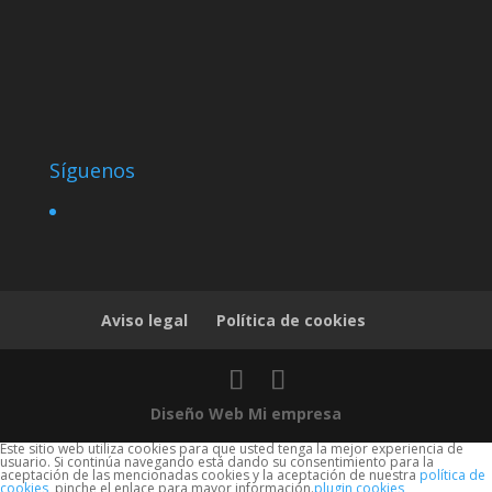
Síguenos
Aviso legal
Política de cookies
Diseño Web Mi empresa
Este sitio web utiliza cookies para que usted tenga la mejor experiencia de
usuario. Si continúa navegando está dando su consentimiento para la
aceptación de las mencionadas cookies y la aceptación de nuestra
política de
cookies
, pinche el enlace para mayor información.
plugin cookies