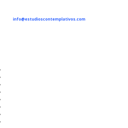
Información e inscripciones:
info@estudioscontemplativos.com