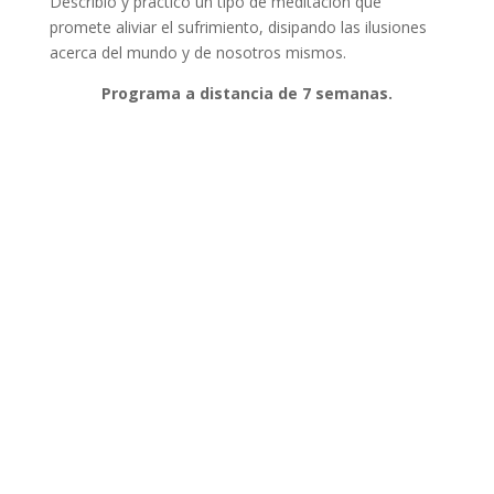
Describió y practico un tipo de meditación que
promete aliviar el sufrimiento, disipando las ilusiones
acerca del mundo y de nosotros mismos.
Programa a distancia de 7 semanas.
¿Qué hace la ciencia de la
psicológica respecto a este
diagnóstico y que
prescribe sobre el modelo
subyacente de la mente?
El Dalai Lama ha dicho que el budismo y la ciencia son
profundamente compatibles y ha animado a los