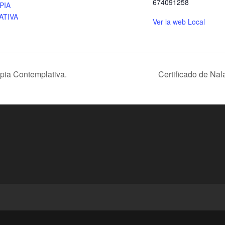
674091258
PIA
ATIVA
Ver la web Local
pia Contemplativa.
Certificado de Na