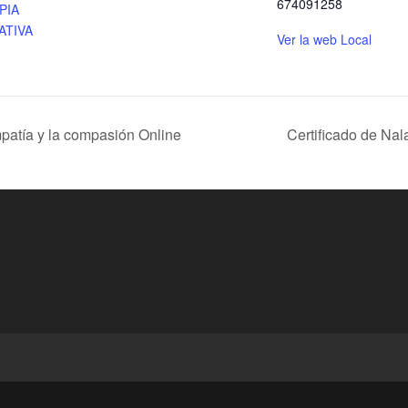
674091258
PIA
ATIVA
Ver la web Local
mpatía y la compasión Online
Certificado de Na