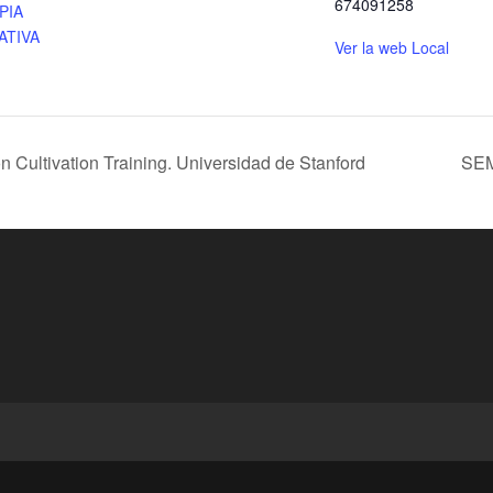
674091258
PIA
ATIVA
Ver la web Local
ultivation Training. Universidad de Stanford
SEM