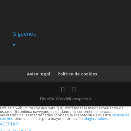
Síguenos
Aviso legal
Política de cookies
Diseño Web Mi empresa
Este sitio web utiliza cookies para que usted tenga la mejor experiencia de
usuario. Si continúa navegando está dando su consentimiento para la
aceptación de las mencionadas cookies y la aceptación de nuestra
política de
cookies
, pinche el enlace para mayor información.
plugin cookies
ACEPTAR
Aviso de cookies