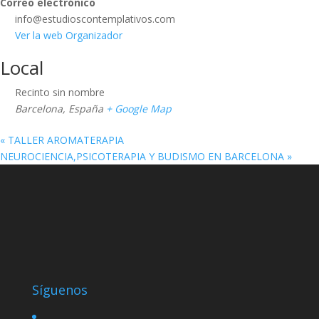
Correo electrónico
info@estudioscontemplativos.com
Ver la web Organizador
Local
Recinto sin nombre
Barcelona
,
España
+ Google Map
«
TALLER AROMATERAPIA
NEUROCIENCIA,PSICOTERAPIA Y BUDISMO EN BARCELONA
»
Síguenos