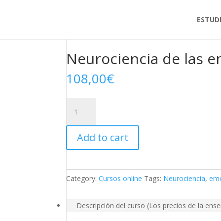
ESTUD
Home
/
Cursos online
/ Neurociencia de las emoc
Neurociencia de las e
108,00
€
Neurociencia
de
las
Add to cart
emociones
difíciles
quantity
Category:
Cursos online
Tags:
Neurociencia
,
emo
Descripción del curso (Los precios de la ens