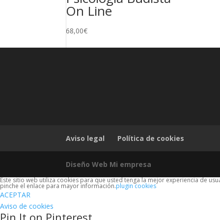
On Line
68,00
€
Aviso legal
Política de cookies
Diseño Web Mi empresa
Este sitio web utiliza cookies para que usted tenga la mejor experiencia de u
pinche el enlace para mayor información.
plugin cookies
ACEPTAR
Aviso de cookies
Pin It on Pinterest