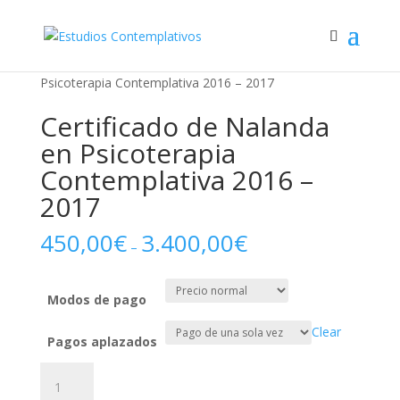
Home
/
Cursos online
/ Certificado de Nalanda en
Psicoterapia Contemplativa 2016 – 2017
Certificado de Nalanda
en Psicoterapia
Contemplativa 2016 –
2017
450,00
€
3.400,00
€
–
Modos de pago
Clear
Pagos aplazados
Certificado
de