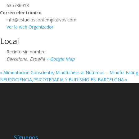
635736013
Correo electrónico
info@estudioscontemplativos.com
Ver la web Organizador
Local
Recinto sin nombre
Barcelona
,
España
+ Google Map
«
Alimentación Consciente, Mindfulness al Nutrirnos – Mindful Eating
NEUROCIENCIA,PSICOTERAPIA Y BUDISMO EN BARCELONA
»
Síguenos