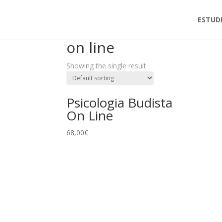
ESTUD
Home
/ Products tagged “on line”
on line
Showing the single result
Psicologia Budista
On Line
68,00
€