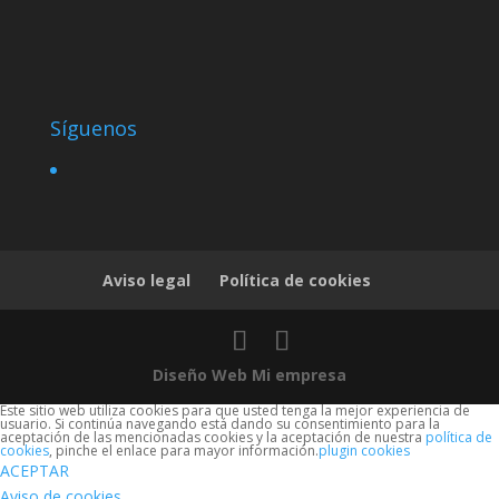
Síguenos
Aviso legal
Política de cookies
Diseño Web Mi empresa
Este sitio web utiliza cookies para que usted tenga la mejor experiencia de
usuario. Si continúa navegando está dando su consentimiento para la
aceptación de las mencionadas cookies y la aceptación de nuestra
política de
cookies
, pinche el enlace para mayor información.
plugin cookies
ACEPTAR
Aviso de cookies