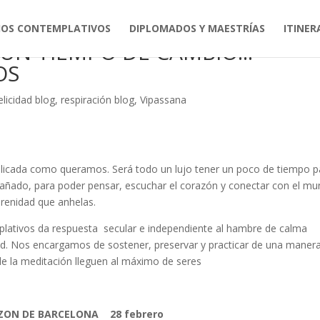
IOS CONTEMPLATIVOS
DIPLOMADOS Y MAESTRÍAS
ITINER
 UN TIEMPO DE CAMBIO!!!
OS
elicidad blog
,
respiración blog
,
Vipassana
mplicada como queramos. Será todo un lujo tener un poco de tiempo p
pañado, para poder pensar, escuchar el corazón y conectar con el m
serenidad que anhelas.
plativos da respuesta secular e independiente al hambre de calma
dad. Nos encargamos de sostener, preservar y practicar de una maner
 de la meditación lleguen al máximo de seres
AZON DE BARCELONA 28 febrero