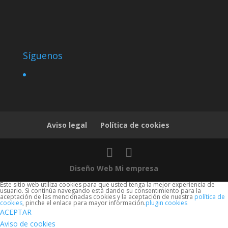
Síguenos
Aviso legal
Política de cookies
Diseño Web Mi empresa
Este sitio web utiliza cookies para que usted tenga la mejor experiencia de
usuario. Si continúa navegando está dando su consentimiento para la
aceptación de las mencionadas cookies y la aceptación de nuestra
política de
cookies
, pinche el enlace para mayor información.
plugin cookies
ACEPTAR
Aviso de cookies